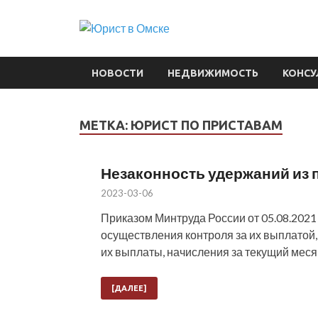
Юрист в 
Защита интересов в судах
НОВОСТИ
НЕДВИЖИМОСТЬ
КОНСУ
МЕТКА:
ЮРИСТ ПО ПРИСТАВАМ
Незаконность удержаний из 
2023-03-06
Приказом Минтруда России от 05.08.202
осуществления контроля за их выплатой
их выплаты, начисления за текущий меся
[ДАЛЕЕ]