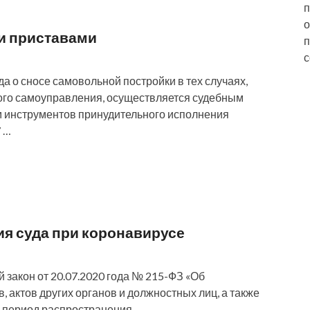
п
о
и приставами
п
с
 о сносе самовольной постройки в тех случаях,
ного самоуправления, осуществляется судебным
 инструментов принудительного исполнения
7 …
я суда при коронавирусе
 закон от 20.07.2020 года № 215-ФЗ «Об
 актов других органов и должностных лиц, а также
 период распространения …