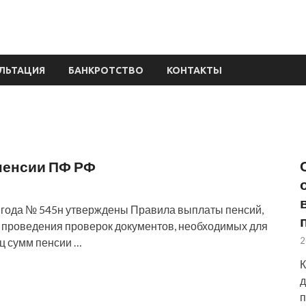
Омске
ЛЬТАЦИЯ
БАНКРОТСТВО
КОНТАКТЫ
пенсии ПФ РФ
1 года № 545н утверждены Правила выплаты пенсий,
, проведения проверок документов, необходимых для
2
ц сумм пенсии …
К
д
п